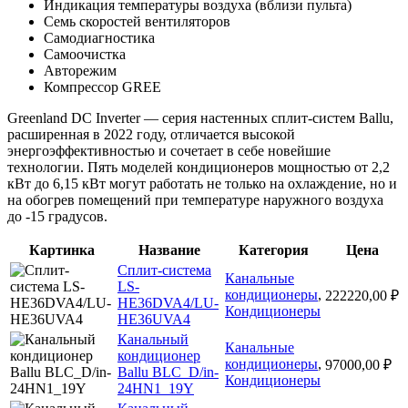
Индикация температуры воздуха (вблизи пульта)
Семь скоростей вентиляторов
Самодиагностика
Самоочистка
Авторежим
Компрессор GREE
Greenland DС Inverter — серия настенных сплит-систем Ballu,
расширенная в 2022 году, отличается высокой
энергоэффективностью и сочетает в себе новейшие
технологии. Пять моделей кондиционеров мощностью от 2,2
кВт до 6,15 кВт могут работать не только на охлаждение, но и
на обогрев помещений при температуре наружного воздуха
до -15 градусов.
Картинка
Название
Категория
Цена
Сплит-система
Канальные
LS-
кондиционеры
,
222220,00
₽
HE36DVA4/LU-
Кондиционеры
HE36UVA4
Канальный
Канальные
кондиционер
кондиционеры
,
97000,00
₽
Ballu BLC_D/in-
Кондиционеры
24HN1_19Y